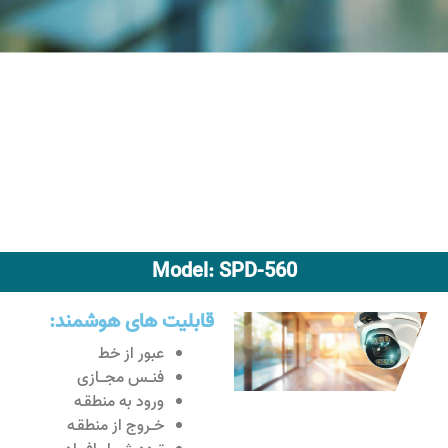
Model: SPD-560
قابلیت های هوشمند:
عبور از خط
فنــس مجـــازی
ورود به منطقـه
خــروج از منطقـه