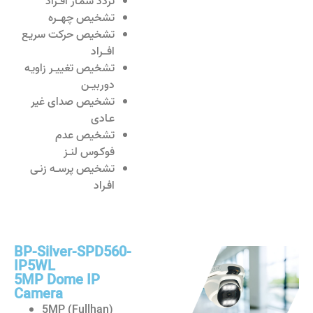
تردد شمـار افــراد
تشخیص چهـــره
تشخیص حرکت سریـع
افـــراد
تشخیص تغییــر زاویـه
دوربیــن
تشخیص صدای غیر
عـادی
تشخیص عدم
فوکـوس لنــز
تشخیص پرســه زنـی
افـراد
BP-Silver-SPD560-
IP5WL
5MP Dome IP
Camera
5MP (Fullhan)