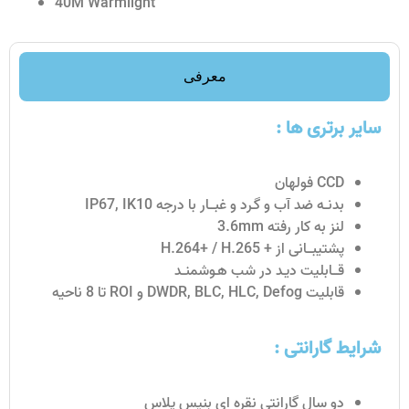
40M Warmlight
معرفی
سایر برتری ها :
CCD فولهان
بدنــه ضد آب و گـرد و غبـــار با درجه IP67, IK10
لنز به کار رفته 3.6mm
پشتیبـــانی از + H.264+ / H.265
قـــابلیت دیـد در شب هـوشمنــد
قابلیت DWDR, BLC, HLC, Defog و ROI تا 8 ناحیه
شرایط گارانتی :
دو سال گارانتی نقره ای بنیس پلاس