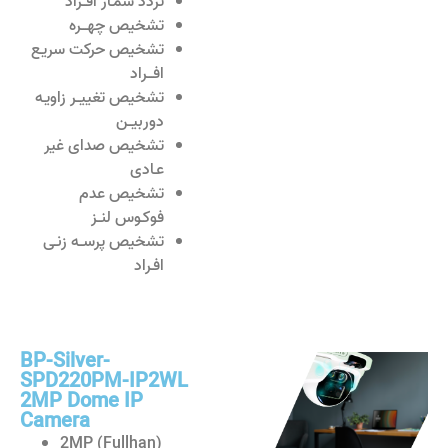
تردد شمـار افــراد
تشخیص چهـــره
تشخیص حرکت سریـع
افـــراد
تشخیص تغییــر زاویـه
دوربیــن
تشخیص صدای غیر
عـادی
تشخیص عدم
فوکـوس لنــز
تشخیص پرســه زنـی
افـراد
BP-Silver-
SPD220PM-IP2WL
2MP Dome IP
Camera
2MP (Fullhan)