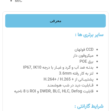
MIC
معرفی
سایر برتری ها :
CCD فولهان
میکروفون دار
برق POE
بدنــه ضد آب و گـرد و غبـــار با درجه IP67, IK10
لنز به کار رفته 3.6mm
پشتیبـــانی از + H.264+ / H.265
قـــابلیت دیـد در شب هـوشمنــد
قابلیت DWDR, BLC, HLC, Defog و ROI تا 8 ناحیه
شرایط گارانتی :