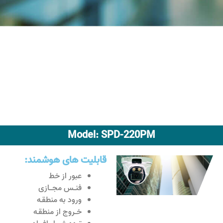
Model: SPD-220PM
قابلیت های هوشمند:
عبور از خط
فنــس مجـــازی
ورود به منطقـه
خــروج از منطقـه