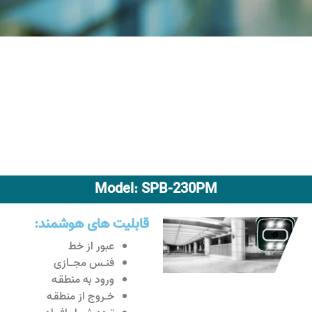
Model: SPB-230PM
قابلیت های هوشمند:
عبور از خط
فنــس مجـــازی
ورود به منطقـه
خــروج از منطقـه