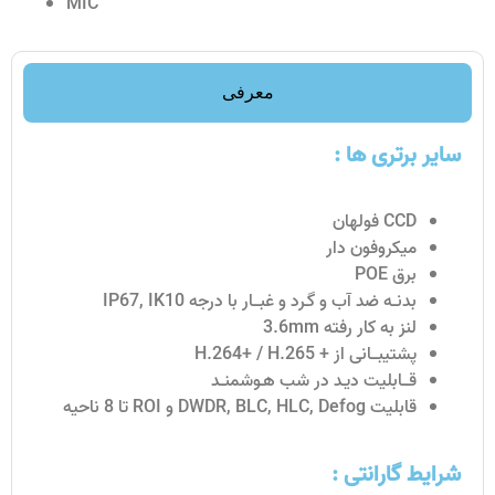
MIC
معرفی
سایر برتری ها :
CCD فولهان
میکروفون دار
برق POE
بدنــه ضد آب و گـرد و غبـــار با درجه IP67, IK10
لنز به کار رفته 3.6mm
پشتیبـــانی از + H.264+ / H.265
قـــابلیت دیـد در شب هـوشمنــد
قابلیت DWDR, BLC, HLC, Defog و ROI تا 8 ناحیه
شرایط گارانتی :