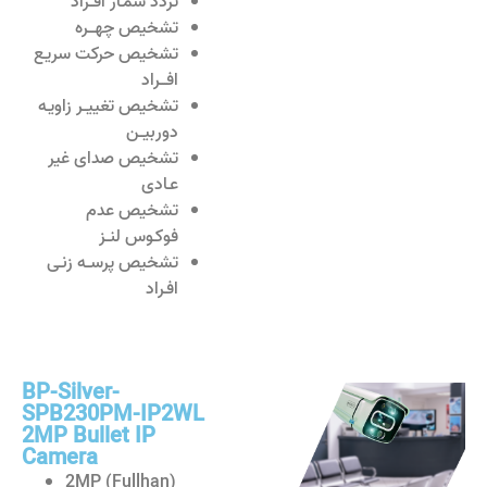
تردد شمـار افــراد
تشخیص چهـــره
تشخیص حرکت سریـع
افـــراد
تشخیص تغییــر زاویـه
دوربیــن
تشخیص صدای غیر
عـادی
تشخیص عدم
فوکـوس لنــز
تشخیص پرســه زنـی
افـراد
BP-Silver-
SPB230PM-IP2WL
2MP Bullet IP
Camera
2MP (Fullhan)