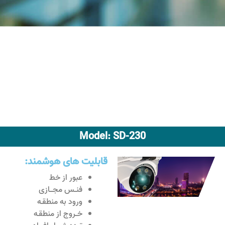
Model: SD-230
قابلیت های هوشمند:
عبور از خط
فنــس مجـــازی
ورود به منطقـه
خــروج از منطقـه