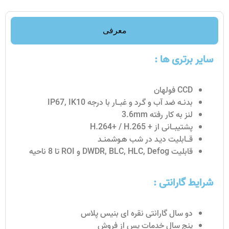
معرفی
سایر برتری ها :
CCD فولهان
بدنــه ضد آب و گـرد و غبـــار با درجه IP67, IK10
لنز به کار رفته 3.6mm
پشتیبـــانی از + H.264+ / H.265
قـــابلیت دیـد در شب هـوشمنــد
قابلیت DWDR, BLC, HLC, Defog و ROI تا 8 ناحیه
شرایط گارانتی :
دو سال گارانتی نقره ای بنیس پلاس
پنج سال خدمات پس از فروش