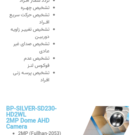
تردد شمـار افــراد
تشخیص چهـــره
تشخیص حرکت سریـع
افـــراد
تشخیص تغییــر زاویـه
دوربیــن
تشخیص صدای غیر
عـادی
تشخیص عدم
فوکـوس لنــز
تشخیص پرســه زنـی
افـراد
BP-SILVER-SD230-
HD2WL
2MP Dome AHD
Camera
2MP (Fullhan-2053)