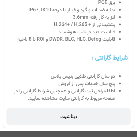
برق POE
بدنــه ضد آب و گـرد و غبـــار با درجه IP67, IK10
لنز به کار رفته 3.6mm
پشتیبـــانی از + H.264+ / H.265
قـــابلیت دیـد در شب هـوشمنــد
قابلیت DWDR, BLC, HLC, Defog و ROI تا 8 ناحیه
شرایط گارانتی :
دو سال گارانتی طلایی بنیس پلاس
پنج سال خدمات پس از فروش
لطفا مراحل ثبت گارانتی و همچنین شرایط گارانتی را در
صفحه مربوط به گارانتی سایت مشاهده نمایید.
دیتاشیت