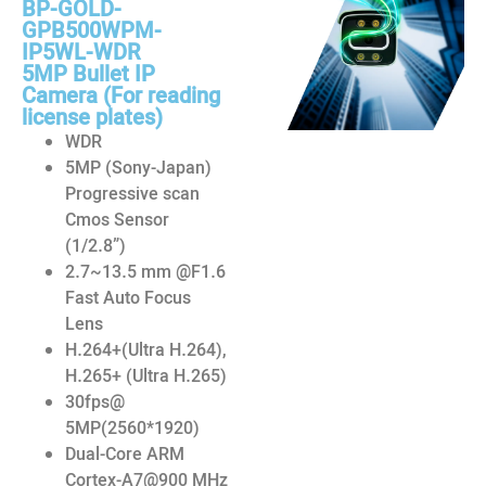
BP-GOLD-
GPB500WPM-
IP5WL-WDR
5MP Bullet IP
Camera (For reading
license plates)
WDR
5MP (Sony-Japan)
Progressive scan
Cmos Sensor
(1/2.8”)
2.7~13.5 mm @F1.6
Fast Auto Focus
Lens
H.264+(Ultra H.264),
H.265+ (Ultra H.265)
30fps@
5MP(2560*1920)
Dual-Core ARM
Cortex-A7@900 MHz