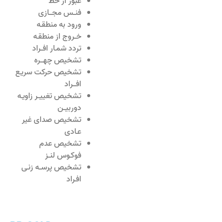
عبور از خط
فنــس مجـــازی
ورود به منطقـه
خــروج از منطقـه
تردد شمـار افــراد
تشخیص چهـــره
تشخیص حرکت سریـع
افـــراد
تشخیص تغییــر زاویـه
دوربیــن
تشخیص صدای غیر
عـادی
تشخیص عدم
فوکـوس لنــز
تشخیص پرســه زنـی
افـراد