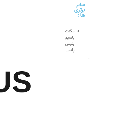
سایر
برتری
ها :
مگنت
باسیم
بنیس
پلاس
US