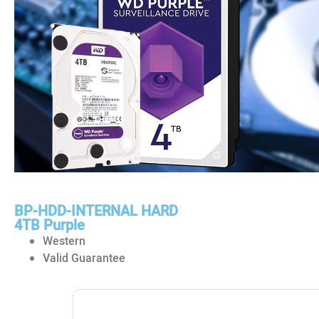
BP-HDD-INTERNAL HARD
4TB Purple
Western
Valid Guarantee