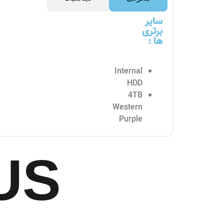
سایر
برتری
ها :
Internal
HDD
4TB
Western
Purple
US