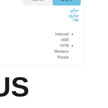
سایر
برتری
ها :
Internal
HDD
10TB
Western
Purple
US