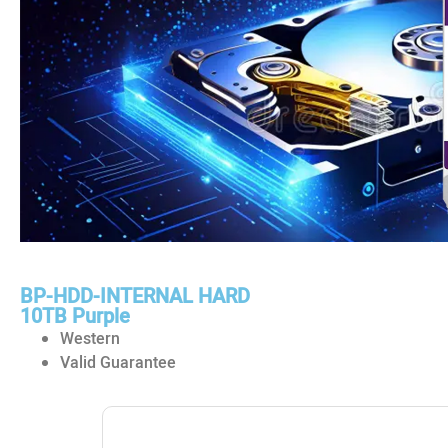
BP-HDD-INTERNAL HARD
10TB Purple
Western
Valid Guarantee