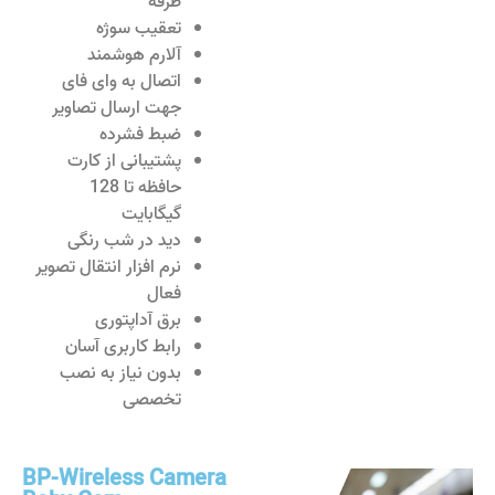
طرفه
تعقیب سوژه
آلارم هوشمند
اتصال به وای فای
جهت ارسال تصاویر
ضبط فشرده
پشتیبانی از کارت
حافظه تا 128
گیگابایت
دید در شب رنگی
نرم افزار انتقال تصویر
فعال
برق آداپتوری
رابط کاربری آسان
بدون نیاز به نصب
تخصصی
BP-Wireless Camera