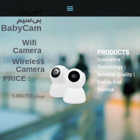
دوربین
دوربین بیسیم Wifi
دوربین مداربسته AHD
دوربین مداربسته IP
بی‌سیم
BabyCam
Wifi
Camera
PRODUCTS
Innovative
Wireless
Technology |
Camera
Reliable Quality |
: PRICE
End-to-End
Service
تومان
5.865.750