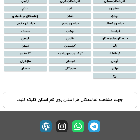
آذربایجان شرقی
آذربایجان غربی
اردبیل
اصفهان
البرز
ایلام
بوشهر
تهران
چهارمحال و بختیاری
خراسان شمالی
خراسان رضوی
خراسان جنوبی
خوزستان
زنجان
سمنان
سیستان‌و‌بلوچستان
فارس
قزوین
قم
کردستان
کرمان
کرمانشاه
کهگیلویه‌و‌بویراحمد
گلستان
گیلان
لرستان
مازندران
مرکزی
هرمزگان
همدان
یزد
جهت مشاهده نمایندگان هر استان روی نام استان کلیک کنید.